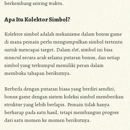
berkembang seiring waktu.
Apa Itu Kolektor Simbol?
Kolektor simbol adalah mekanisme dalam bonus game
di mana pemain perlu mengumpulkan simbol tertentu
untuk mencapai target. Dalam
slot
, simbol ini bisa
muncul secara acak selama putaran bonus, dan setiap
simbol yang terkumpul memiliki peran dalam
membuka tahapan berikutnya.
Berbeda dengan putaran biasa yang berdiri sendiri,
bonus game dengan sistem koleksi simbol memberikan
struktur yang lebih berlapis. Pemain tidak hanya
berharap pada satu hasil, tetapi membangun progres
dari satu momen ke momen berikutnya.