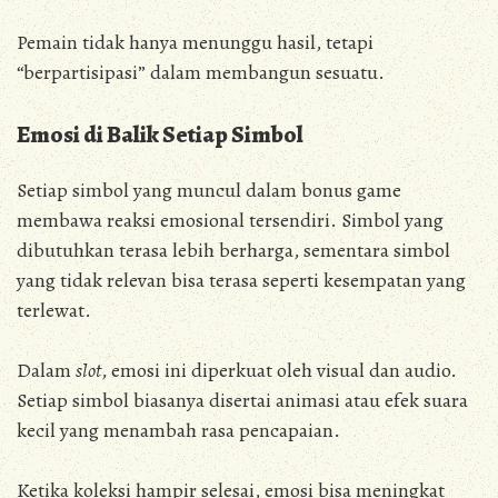
Pemain tidak hanya menunggu hasil, tetapi
“berpartisipasi” dalam membangun sesuatu.
Emosi di Balik Setiap Simbol
Setiap simbol yang muncul dalam bonus game
membawa reaksi emosional tersendiri. Simbol yang
dibutuhkan terasa lebih berharga, sementara simbol
yang tidak relevan bisa terasa seperti kesempatan yang
terlewat.
Dalam
slot
, emosi ini diperkuat oleh visual dan audio.
Setiap simbol biasanya disertai animasi atau efek suara
kecil yang menambah rasa pencapaian.
Ketika koleksi hampir selesai, emosi bisa meningkat