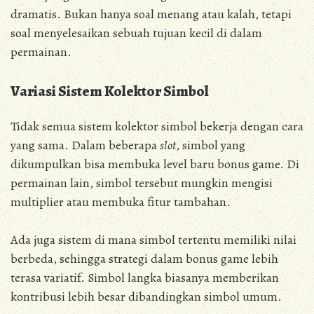
dramatis. Bukan hanya soal menang atau kalah, tetapi
soal menyelesaikan sebuah tujuan kecil di dalam
permainan.
Variasi Sistem Kolektor Simbol
Tidak semua sistem kolektor simbol bekerja dengan cara
yang sama. Dalam beberapa
slot
, simbol yang
dikumpulkan bisa membuka level baru bonus game. Di
permainan lain, simbol tersebut mungkin mengisi
multiplier atau membuka fitur tambahan.
Ada juga sistem di mana simbol tertentu memiliki nilai
berbeda, sehingga strategi dalam bonus game lebih
terasa variatif. Simbol langka biasanya memberikan
kontribusi lebih besar dibandingkan simbol umum.