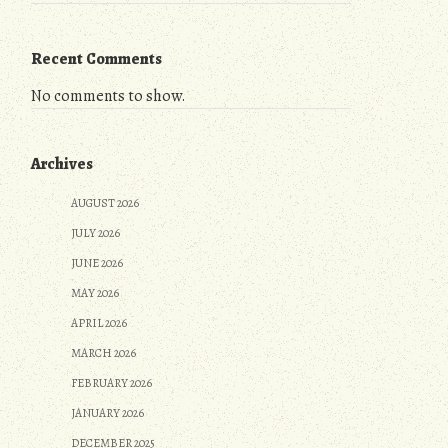
Recent Comments
No comments to show.
Archives
AUGUST 2026
JULY 2026
JUNE 2026
MAY 2026
APRIL 2026
MARCH 2026
FEBRUARY 2026
JANUARY 2026
DECEMBER 2025