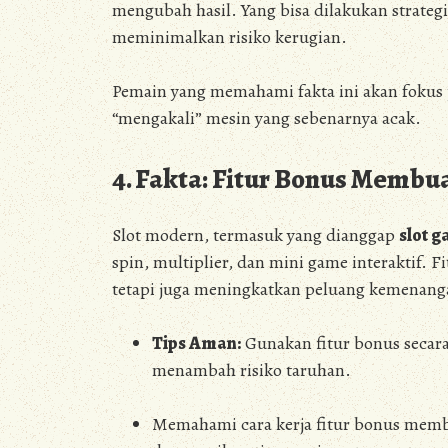
mengubah hasil. Yang bisa dilakukan strate
meminimalkan risiko kerugian.
Pemain yang memahami fakta ini akan foku
“mengakali” mesin yang sebenarnya acak.
4. Fakta: Fitur Bonus Membu
Slot modern, termasuk yang dianggap
slot g
spin, multiplier, dan mini game interaktif. 
tetapi juga meningkatkan peluang kemenanga
Tips Aman:
Gunakan fitur bonus secar
menambah risiko taruhan.
Memahami cara kerja fitur bonus memb