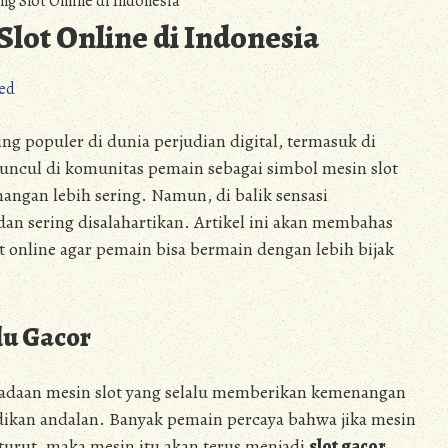
g Slot Online di Indonesia
Slot Online di Indonesia
ed
ing populer di dunia perjudian digital, termasuk di
ncul di komunitas pemain sebagai simbol mesin slot
ngan lebih sering. Namun, di balik sensasi
an sering disalahartikan. Artikel ini akan membahas
t online agar pemain bisa bermain dengan lebih bijak
lu Gacor
eradaan mesin slot yang selalu memberikan kemenangan
adikan andalan. Banyak pemain percaya bahwa jika mesin
urut, maka mesin itu akan terus menjadi
slot gacor
.