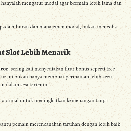
gi hanyalah mengatur modal agar bermain lebih lama dan
s pada hiburan dan manajemen modal, bukan mencoba
at Slot Lebih Menarik
acor
, sering kali menyediakan fitur bonus seperti free
Fitur ini bukan hanya membuat permainan lebih seru,
n dalam sesi tertentu.
a optimal untuk meningkatkan kemenangan tanpa
antu pemain merencanakan taruhan dengan lebih baik