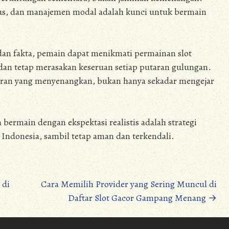
bonus, dan manajemen modal adalah kunci untuk bermain
n fakta, pemain dapat menikmati permainan slot
 dan tetap merasakan keseruan setiap putaran gulungan.
buran yang menyenangkan, bukan hanya sekadar mengejar
ermain dengan ekspektasi realistis adalah strategi
 Indonesia, sambil tetap aman dan terkendali.
 di
Cara Memilih Provider yang Sering Muncul di
Daftar Slot Gacor Gampang Menang
→