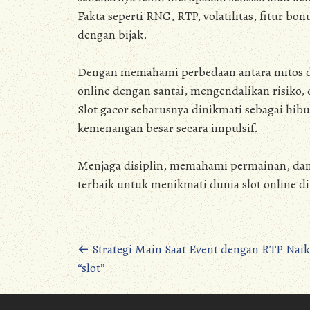
Fakta seperti RNG, RTP, volatilitas, fitur 
dengan bijak.
Dengan memahami perbedaan antara mitos da
online dengan santai, mengendalikan risiko,
Slot gacor seharusnya dinikmati sebagai hi
kemenangan besar secara impulsif.
Menjaga disiplin, memahami permainan, dan b
terbaik untuk menikmati dunia slot online di
Posts
←
Strategi Main Saat Event dengan RTP Naik
“slot”
navigation