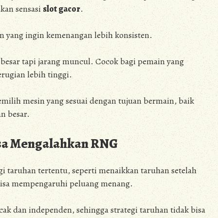
kan sensasi
slot gacor
.
 yang ingin kemenangan lebih konsisten.
esar tapi jarang muncul. Cocok bagi pemain yang
rugian lebih tinggi.
lih mesin yang sesuai dengan tujuan bermain, baik
n besar.
Bisa Mengalahkan RNG
 taruhan tertentu, seperti menaikkan taruhan setelah
a bisa mempengaruhi peluang menang.
k dan independen, sehingga strategi taruhan tidak bisa