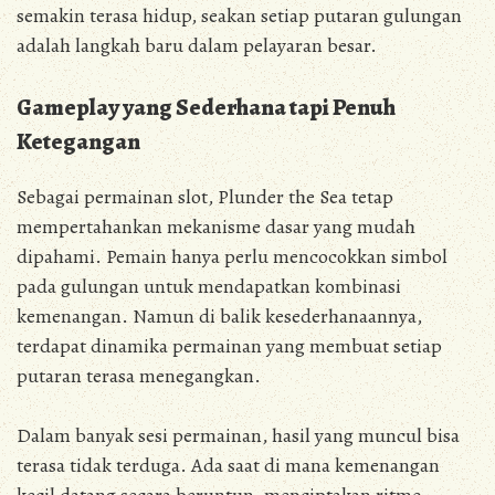
semakin terasa hidup, seakan setiap putaran gulungan
adalah langkah baru dalam pelayaran besar.
Gameplay yang Sederhana tapi Penuh
Ketegangan
Sebagai permainan slot,
Plunder the Sea
tetap
mempertahankan mekanisme dasar yang mudah
dipahami. Pemain hanya perlu mencocokkan simbol
pada gulungan untuk mendapatkan kombinasi
kemenangan. Namun di balik kesederhanaannya,
terdapat dinamika permainan yang membuat setiap
putaran terasa menegangkan.
Dalam banyak sesi permainan, hasil yang muncul bisa
terasa tidak terduga. Ada saat di mana kemenangan