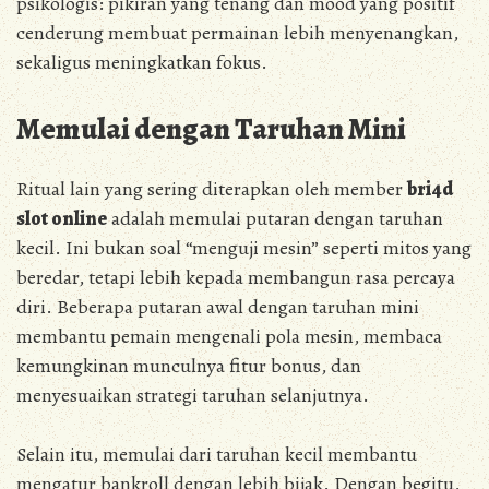
psikologis: pikiran yang tenang dan mood yang positif
cenderung membuat permainan lebih menyenangkan,
sekaligus meningkatkan fokus.
Memulai dengan Taruhan Mini
Ritual lain yang sering diterapkan oleh member
bri4d
slot online
adalah memulai putaran dengan taruhan
kecil. Ini bukan soal “menguji mesin” seperti mitos yang
beredar, tetapi lebih kepada membangun rasa percaya
diri. Beberapa putaran awal dengan taruhan mini
membantu pemain mengenali pola mesin, membaca
kemungkinan munculnya fitur bonus, dan
menyesuaikan strategi taruhan selanjutnya.
Selain itu, memulai dari taruhan kecil membantu
mengatur bankroll dengan lebih bijak. Dengan begitu,