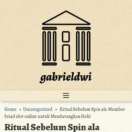
Skip
to
content
gabrieldwi
Home
»
Uncategorized
» Ritual Sebelum Spin ala Member
bri4d slot online untuk Mendatangkan Hoki
Ritual Sebelum Spin ala