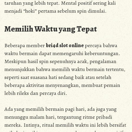
taruhan yang lebih tepat. Mental positif sering kali
menjadi “hoki” pertama sebelum spin dimulai.
Memilih Waktu yang Tepat
Beberapa member
bri4d slot online
percaya bahwa
waktu bermain dapat memengaruhi keberuntungan.
Meskipun hasil spin sepenuhnya acak, pengalaman
menunjukkan bahwa memilih waktu bermain tertentu,
seperti saat suasana hati sedang baik atau setelah
beberapa aktivitas menyenangkan, membuat pemain
lebih rileks dan percaya diri.
Ada yang memilih bermain pagi hari, ada juga yang
menunggu malam hari, tergantung ritme pribadi
mereka. Intinya, ritual memilih waktu ini lebih bersifat