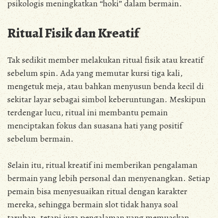
psikologis meningkatkan “hoki” dalam bermain.
Ritual Fisik dan Kreatif
Tak sedikit member melakukan ritual fisik atau kreatif
sebelum spin. Ada yang memutar kursi tiga kali,
mengetuk meja, atau bahkan menyusun benda kecil di
sekitar layar sebagai simbol keberuntungan. Meskipun
terdengar lucu, ritual ini membantu pemain
menciptakan fokus dan suasana hati yang positif
sebelum bermain.
Selain itu, ritual kreatif ini memberikan pengalaman
bermain yang lebih personal dan menyenangkan. Setiap
pemain bisa menyesuaikan ritual dengan karakter
mereka, sehingga bermain slot tidak hanya soal
taruhan, tetapi juga pengalaman yang memuaskan.