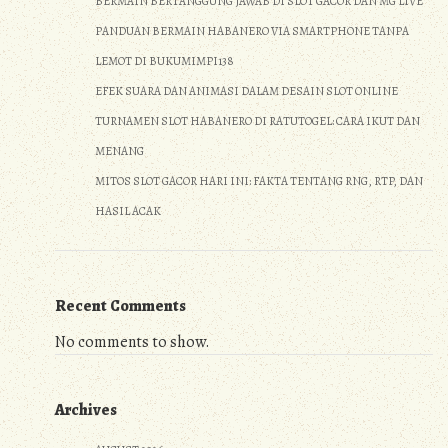
BERMAIN BERTANGGUNG JAWAB DI SLOT GACOR DAN MG LIVE
PANDUAN BERMAIN HABANERO VIA SMARTPHONE TANPA
LEMOT DI BUKUMIMPI138
EFEK SUARA DAN ANIMASI DALAM DESAIN SLOT ONLINE
TURNAMEN SLOT HABANERO DI RATUTOGEL: CARA IKUT DAN
MENANG
MITOS SLOT GACOR HARI INI: FAKTA TENTANG RNG, RTP, DAN
HASIL ACAK
Recent Comments
No comments to show.
Archives