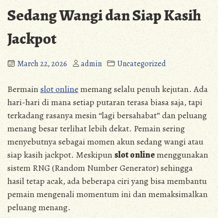
Sedang Wangi dan Siap Kasih
Jackpot
March 22, 2026
admin
Uncategorized
Bermain
slot online
memang selalu penuh kejutan. Ada
hari-hari di mana setiap putaran terasa biasa saja, tapi
terkadang rasanya mesin “lagi bersahabat” dan peluang
menang besar terlihat lebih dekat. Pemain sering
menyebutnya sebagai momen akun sedang wangi atau
siap kasih jackpot. Meskipun
slot online
menggunakan
sistem RNG (Random Number Generator) sehingga
hasil tetap acak, ada beberapa ciri yang bisa membantu
pemain mengenali momentum ini dan memaksimalkan
peluang menang.