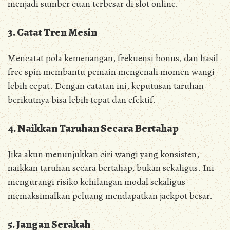
menjadi sumber cuan terbesar di slot online.
3. Catat Tren Mesin
Mencatat pola kemenangan, frekuensi bonus, dan hasil
free spin membantu pemain mengenali momen wangi
lebih cepat. Dengan catatan ini, keputusan taruhan
berikutnya bisa lebih tepat dan efektif.
4. Naikkan Taruhan Secara Bertahap
Jika akun menunjukkan ciri wangi yang konsisten,
naikkan taruhan secara bertahap, bukan sekaligus. Ini
mengurangi risiko kehilangan modal sekaligus
memaksimalkan peluang mendapatkan jackpot besar.
5. Jangan Serakah