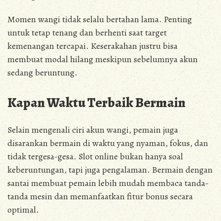
Momen wangi tidak selalu bertahan lama. Penting
untuk tetap tenang dan berhenti saat target
kemenangan tercapai. Keserakahan justru bisa
membuat modal hilang meskipun sebelumnya akun
sedang beruntung.
Kapan Waktu Terbaik Bermain
Selain mengenali ciri akun wangi, pemain juga
disarankan bermain di waktu yang nyaman, fokus, dan
tidak tergesa-gesa. Slot online bukan hanya soal
keberuntungan, tapi juga pengalaman. Bermain dengan
santai membuat pemain lebih mudah membaca tanda-
tanda mesin dan memanfaatkan fitur bonus secara
optimal.