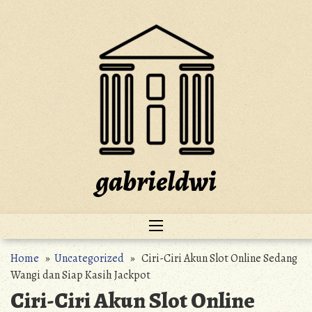
Skip
to
content
gabrieldwi
Home
»
Uncategorized
» Ciri-Ciri Akun Slot Online Sedang
Wangi dan Siap Kasih Jackpot
Ciri-Ciri Akun Slot Online