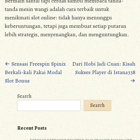
Bermain santai tapi cerdas sambil membaca tanda-
tanda mesin wangi adalah cara terbaik untuk
menikmati slot online: tidak hanya menunggu
keberuntungan, tetapi juga membuat setiap putaran
lebih strategis, menyenangkan, dan menguntungkan.
Posts
←
Sensasi Freespin Spinix
Dari Hobi Jadi Cuan: Kisah
Berkali-kali Pakai Modal
Sukses Player di Istana338
navigation
Slot Bonus
→
Search
Search
Recent Posts