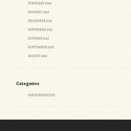
FEBRUARY 2026
JANUARY 2026
DECEMBER 2025
NOVEMBER 2025
OCTOBER 2025
SEPTEMBER 2025
AUGUST 2025
Categories
UNCATEGORIZED