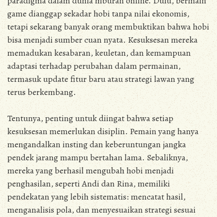
paradigma dalam dunia hiburan online. Dulu, bermain
game dianggap sekadar hobi tanpa nilai ekonomis,
tetapi sekarang banyak orang membuktikan bahwa hobi
bisa menjadi sumber cuan nyata. Kesuksesan mereka
memadukan kesabaran, keuletan, dan kemampuan
adaptasi terhadap perubahan dalam permainan,
termasuk update fitur baru atau strategi lawan yang
terus berkembang.
Tentunya, penting untuk diingat bahwa setiap
kesuksesan memerlukan disiplin. Pemain yang hanya
mengandalkan insting dan keberuntungan jangka
pendek jarang mampu bertahan lama. Sebaliknya,
mereka yang berhasil mengubah hobi menjadi
penghasilan, seperti Andi dan Rina, memiliki
pendekatan yang lebih sistematis: mencatat hasil,
menganalisis pola, dan menyesuaikan strategi sesuai