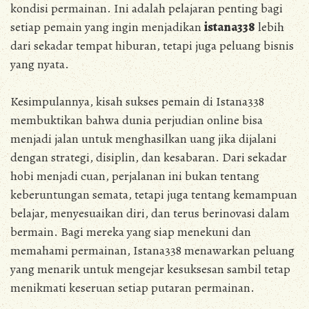
kondisi permainan. Ini adalah pelajaran penting bagi
setiap pemain yang ingin menjadikan
istana338
lebih
dari sekadar tempat hiburan, tetapi juga peluang bisnis
yang nyata.
Kesimpulannya, kisah sukses pemain di Istana338
membuktikan bahwa dunia perjudian online bisa
menjadi jalan untuk menghasilkan uang jika dijalani
dengan strategi, disiplin, dan kesabaran. Dari sekadar
hobi menjadi cuan, perjalanan ini bukan tentang
keberuntungan semata, tetapi juga tentang kemampuan
belajar, menyesuaikan diri, dan terus berinovasi dalam
bermain. Bagi mereka yang siap menekuni dan
memahami permainan, Istana338 menawarkan peluang
yang menarik untuk mengejar kesuksesan sambil tetap
menikmati keseruan setiap putaran permainan.