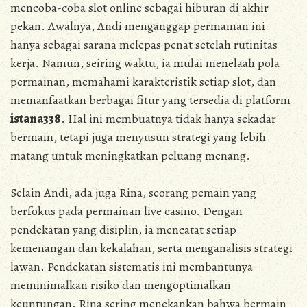
mencoba-coba slot online sebagai hiburan di akhir
pekan. Awalnya, Andi menganggap permainan ini
hanya sebagai sarana melepas penat setelah rutinitas
kerja. Namun, seiring waktu, ia mulai menelaah pola
permainan, memahami karakteristik setiap slot, dan
memanfaatkan berbagai fitur yang tersedia di platform
istana338
. Hal ini membuatnya tidak hanya sekadar
bermain, tetapi juga menyusun strategi yang lebih
matang untuk meningkatkan peluang menang.
Selain Andi, ada juga Rina, seorang pemain yang
berfokus pada permainan live casino. Dengan
pendekatan yang disiplin, ia mencatat setiap
kemenangan dan kekalahan, serta menganalisis strategi
lawan. Pendekatan sistematis ini membantunya
meminimalkan risiko dan mengoptimalkan
keuntungan. Rina sering menekankan bahwa bermain