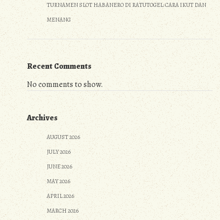
TURNAMEN SLOT HABANERO DI RATUTOGEL: CARA IKUT DAN
MENANG
Recent Comments
No comments to show.
Archives
AUGUST 2026
JULY 2026
JUNE 2026
MAY 2026
APRIL 2026
MARCH 2026